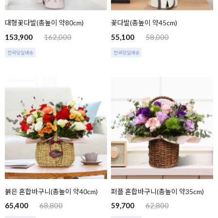
대형꽃다발(총높이 약80cm)
꽃다발(총높이 약45cm)
153,900
162,000
55,100
58,000
전국당일배송
전국당일배송
붉은 혼합바구니(총높이 약40cm)
퍼플 혼합바구니(총높이 약35cm)
65,400
68,800
59,700
62,800