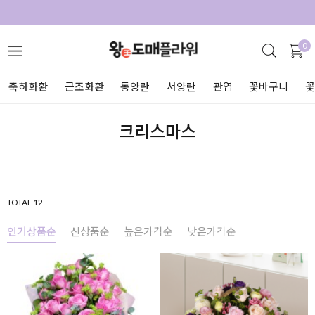
0
축하화환
근조화환
동양란
서양란
관엽
꽃바구니
크리스마스
TOTAL 12
인기상품순
신상품순
높은가격순
낮은가격순