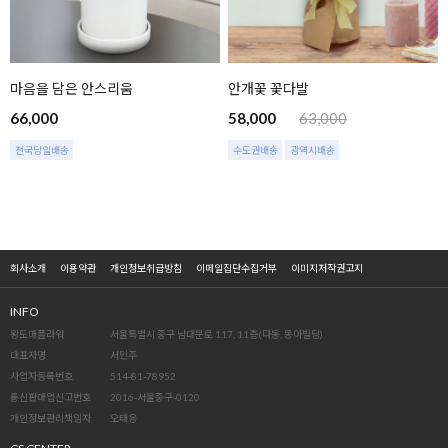
마음을 담은 안스리움
안개꽃 꽃다발
66,000
58,000
63,000
전국당일배송
수도권배송
광역시배송
회사소개
이용약관
개인정보취급방침
이메일집단수집거부
이미지저작권고지
INFO
왕도매플라워
서울특별시 중구 남대문로 117, 11층(다동, 동아빌딩)
대표자명
서민주
사업자등록번호
514-81-78952
통신판매업신고번호
2016-서울중구-0120
개인정보관리책임자
오태응