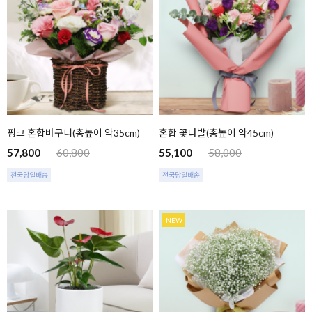
핑크 혼합바구니(총높이 약35cm)
혼합 꽃다발(총높이 약45cm)
57,800
60,800
55,100
58,000
전국당일배송
전국당일배송
NEW