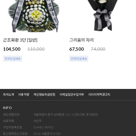
근조화환 3단 [일반]
그리움의 자리
104,500
110,000
67,500
74,000
전국당일배송
전국당일배송
회사소개
이용약관
개인정보취급방침
이메일집단수집거부
이미지저작권고지
INFO
왕도매플라워
서울특별시 중구 남대문로 117, 11층(다동, 동아빌딩)
대표자명
서민주
사업자등록번호
514-81-78952
통신판매업신고번호
2016-서울중구-0120