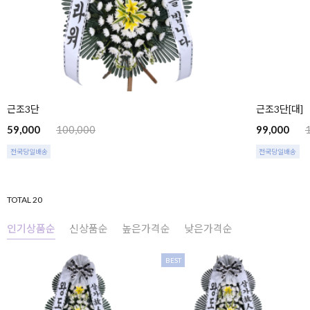
근조3단
근조3단[대]
59,000
100,000
99,000
전국당일배송
전국당일배송
TOTAL 20
인기상품순
신상품순
높은가격순
낮은가격순
BEST