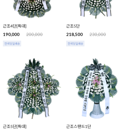
근조4단[특대]
근조5단
190,000
200,000
218,500
230,000
전국당일배송
전국당일배송
근조5단[특대]
근조스탠드1단