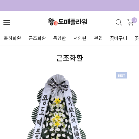
0
축하화환
근조화환
동양란
서양란
관엽
꽃바구니
근조화환
BEST