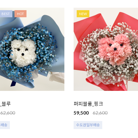
BEST
HOT
NEW
_블루
퍼피블룸_핑크
62,600
59,500
62,600
부배송
수도권일부배송