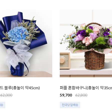
 블루(총높이 약45cm)
퍼플 혼합바구니(총높이 약35cm
62,000
59,700
62,800
배송
전국당일배송