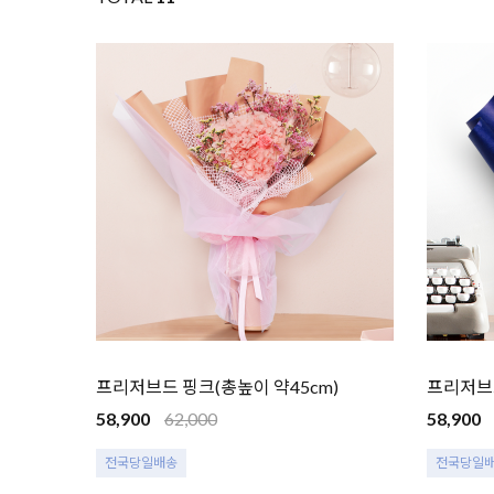
프리저브드 핑크(총높이 약45cm)
프리저브드
58,900
62,000
58,900
전국당일배송
전국당일