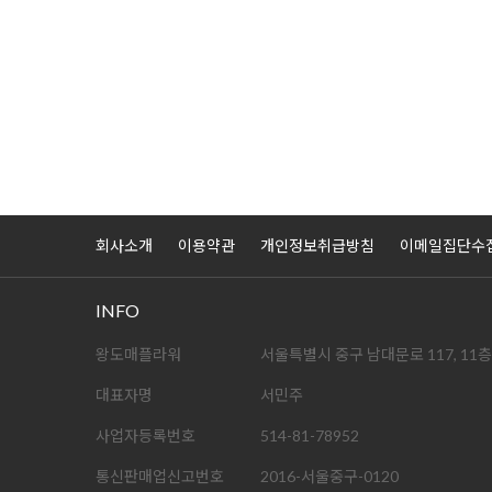
회사소개
이용약관
개인정보취급방침
이메일집단수
INFO
왕도매플라워
서울특별시 중구 남대문로 117, 11층
대표자명
서민주
사업자등록번호
514-81-78952
통신판매업신고번호
2016-서울중구-0120