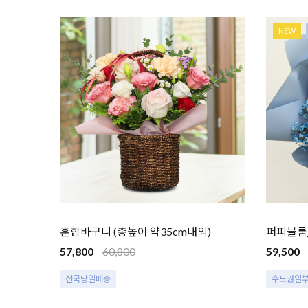
NEW
혼합바구니 (총높이 약35cm내외)
퍼피블룸
57,800
60,800
59,500
전국당일배송
수도권일