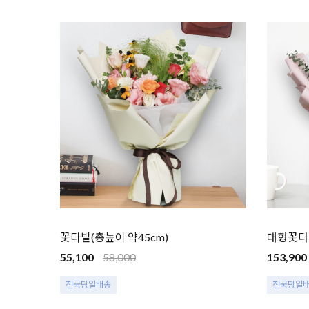
꽃다발(총높이 약45cm)
대형꽃다발
55,100
58,000
153,900
전국당일배송
전국당일