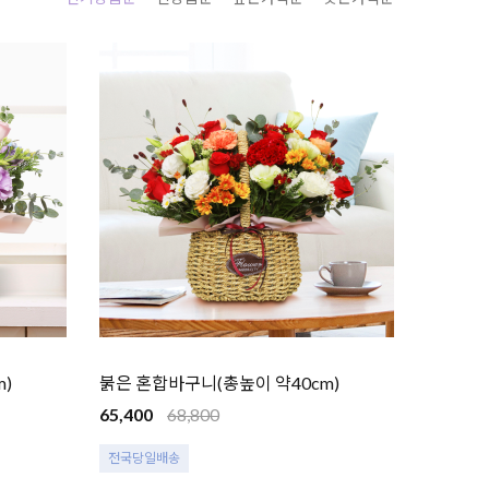
)
붉은 혼합바구니(총높이 약40cm)
65,400
68,800
전국당일배송