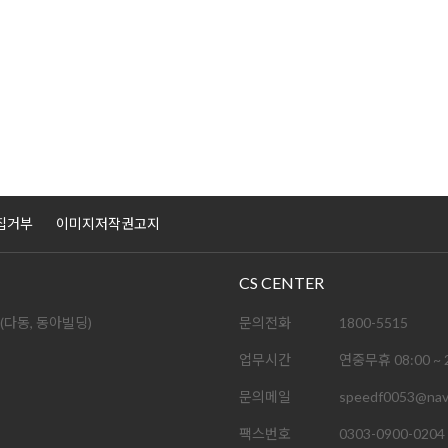
집거부
이미지저작권고지
CS CENTER
(다동, 동아빌딩)
문의전화
1800-5515
업무시간
연중무휴 08:00 ~ 
문의메일
speedf0053@nav
팩스번호
0303-0900-0204