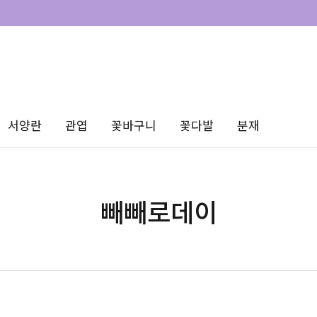
서양란
관엽
꽃바구니
꽃다발
분재
빼빼로데이