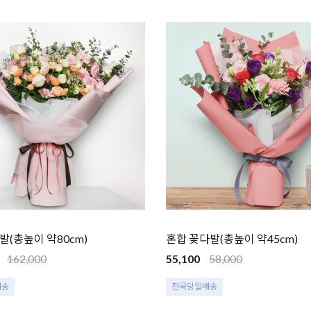
(총높이 약80cm)
혼합 꽃다발(총높이 약45cm)
162,000
55,100
58,000
배송
전국당일배송