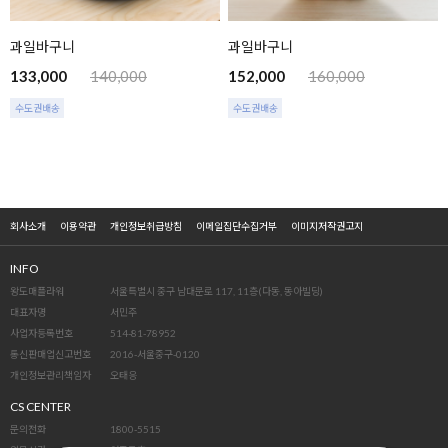
과일바구니
과일바구니
133,000
140,000
152,000
160,000
수도권배송
수도권배송
회사소개
이용약관
개인정보취급방침
이메일집단수집거부
이미지저작권고지
INFO
왕도매플라워
서울특별시 중구 남대문로 117, 11층(다동, 동아빌딩)
대표자명
서민주
사업자등록번호
514-81-78952
통신판매업신고번호
2016-서울중구-0120
개인정보관리책임자
오태응
CS CENTER
문의전화
1800-5515