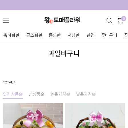
0
축하화환
근조화환
동양란
서양란
관엽
꽃바구니
과일바구니
TOTAL 4
인기상품순
신상품순
높은가격순
낮은가격순