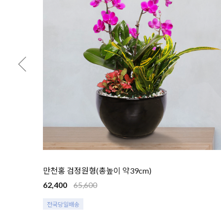
만천홍 검정원형(총높이 약39cm)
62,400
65,600
전국당일배송