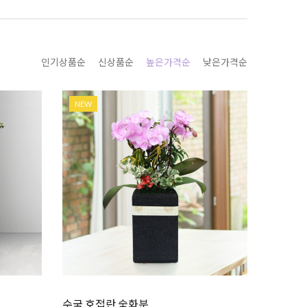
인기상품순
신상품순
높은가격순
낮은가격순
NEW
수국 호접란 숯화분