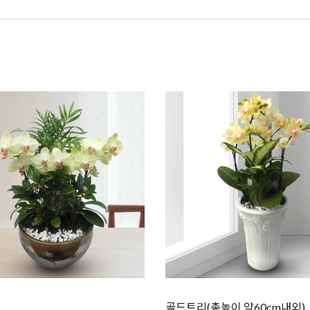
골드트리(총높이 약60cm내외)