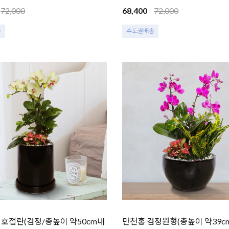
72,000
68,400
72,000
송
수도권배송
호접란(검정/총높이 약50cm내
만천홍 검정원형(총높이 약39cm