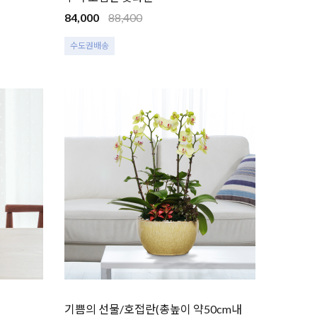
84,000
88,400
수도권배송
기쁨의 선물/호접란(총높이 약50cm내