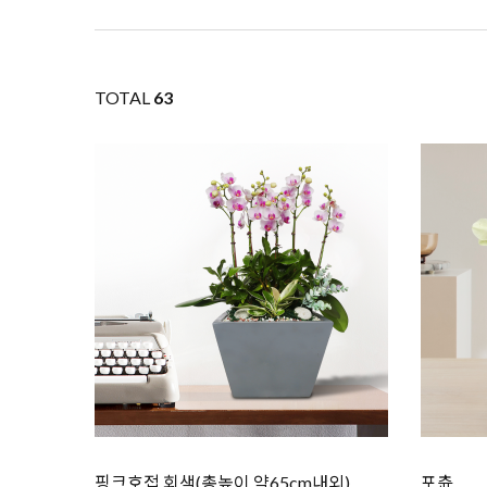
TOTAL
63
핑크호접 회색(총높이 약65cm내외)
포츈