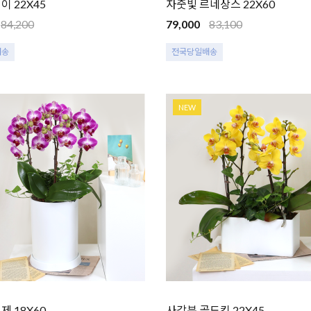
이 22X45
자줏빛 르네상스 22X60
84,200
79,000
83,100
배송
전국당일배송
NEW
제 18X60
사각분 골드킹 22X45