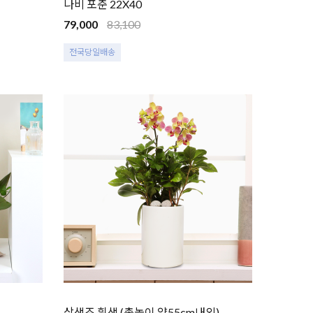
나비 포춘 22X40
79,000
83,100
전국당일배송
삼색조 흰색 (총높이 약55cm내외)