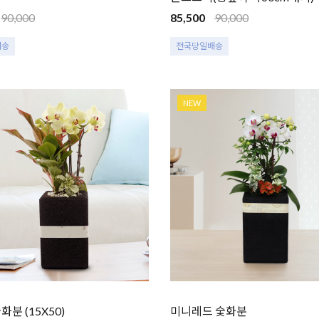
90,000
85,500
90,000
배송
전국당일배송
NEW
분 (15X50)
미니레드 숯화분