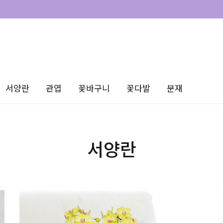
서양란
관엽
꽃바구니
꽃다발
분재
서양란