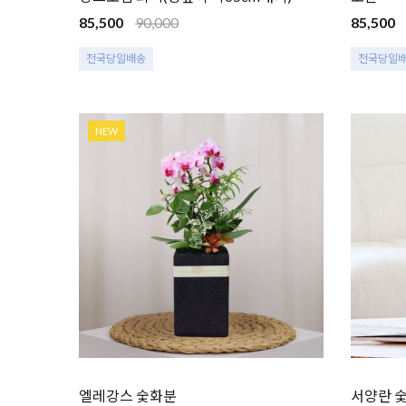
85,500
90,000
85,500
전국당일배송
전국당일
NEW
엘레강스 숯화분
서양란 숯화