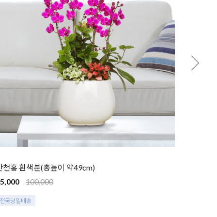
만천홍 흰색분(총높이 약49cm)
5,000
100,000
전국당일배송