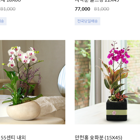
81,000
77,000
81,000
배송
전국당일배송
55센티 내외
만천홍 숯화분 (15X45)