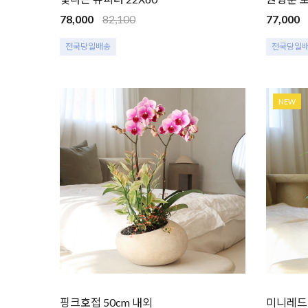
78,000
82,100
77,000
전국당일배송
전국당일
NEW
핑크호접 50cm 내외
미니레드 