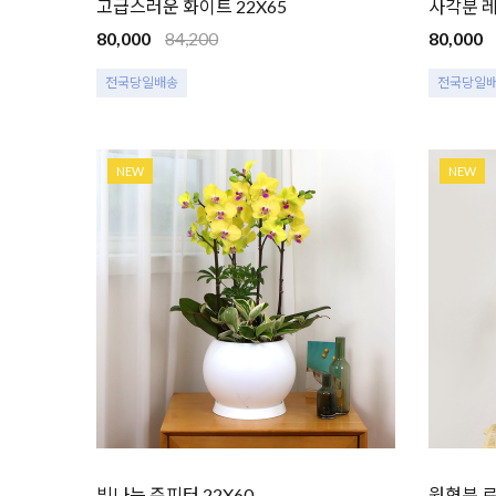
고급스러운 화이트 22X65
사각분 레
80,000
84,200
80,000
전국당일배송
전국당일
NEW
NEW
빛나는 쥬피터 22X60
원형분 로