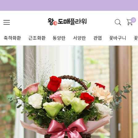
0
축하화환
근조화환
동양란
서양란
관엽
꽃바구니