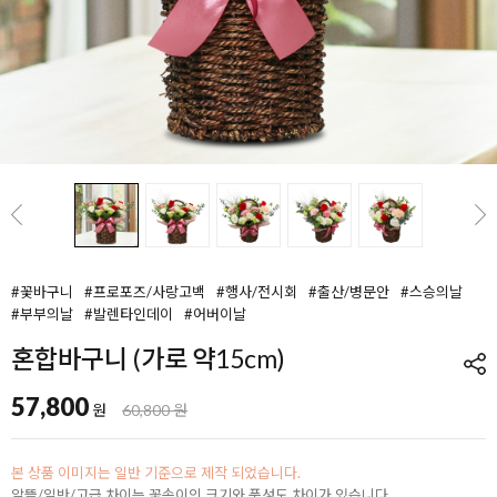
#꽃바구니
#프로포즈/사랑고백
#행사/전시회
#출산/병문안
#스승의날
#부부의날
#발렌타인데이
#어버이날
혼합바구니 (가로 약15cm)
57,800
원
60,800 원
본 상품 이미지는 일반 기준으로 제작 되었습니다.
알뜰/일반/고급 차이는 꽃송이의 크기와 풍성도 차이가 있습니다.