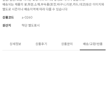
배송되는 제품의 꽃,화분,소재,부속품(포장,바구니,리본,카드,데코)등은 이미지와
별도로 시즌이나 배송지역에 따라 다를 수 있습니다
상품코드
a-0260
원산지
하단 별도표시
상세정보
상품후기
상품문의
배송/교환/반품